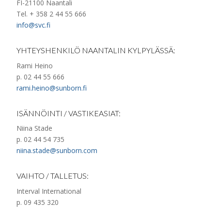
FI-21100 Naantali
Tel. + 358 2 44 55 666
info@svc.fi
YHTEYSHENKILÖ NAANTALIN KYLPYLÄSSÄ:
Rami Heino
p. 02 44 55 666
rami.heino@sunborn.fi
ISÄNNÖINTI / VASTIKEASIAT:
Niina Stade
p. 02 44 54 735
niina.stade@sunborn.com
VAIHTO / TALLETUS:
Interval International
p. 09 435 320