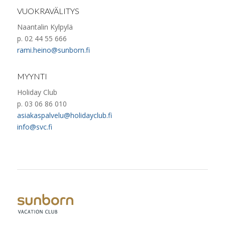
VUOKRAVÄLITYS
Naantalin Kylpylä
p. 02 44 55 666
rami.heino@sunborn.fi
MYYNTI
Holiday Club
p. 03 06 86 010
asiakaspalvelu@holidayclub.fi
info@svc.fi